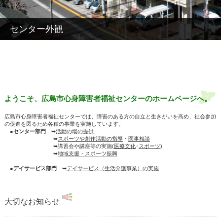
センター外観
ようこそ、広島市心身障害者福祉センターのホームページへ。
広島市心身障害者福祉センターでは、障害のある方の自立と生きがいを高め、社会参加
の促進を図るため各種の事業を実施しています。
●
センター部門
➥
活動の場の提供
➥
スポーツや創作活動の指導
・
医事相談
➥講習会や講座等の実施(
医療文化
･
スポーツ
)
➥
地域支援・スポーツ振興
●
デイサービス部門
➥
デイサービス（生活介護事業）の実施
大切なお知らせ