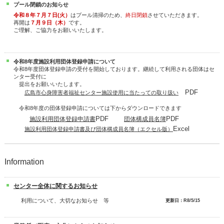
プール閉鎖のお知らせ
令和８年７月７日(火）
はプール清掃のため、
終日閉鎖
させていただきます。
再開は
７月９日（木）
です。
ご理解、ご協力をお願いいたします。
令和8年度施設利用団体登録申請について
令和8年度団体登録申請の受付を開始しております。継続して利用される団体はセ
ンター受付に
提出をお願いいたします。
PDF
広島市心身障害者福祉センター施設使用に当たっての取り扱い
令和8年度の団体登録申請については下からダウンロードできます
PDF
PDF
施設利用団体登録申請書
団体構成員名簿
Excel
施設利用団体登録申請書及び団体構成員名簿（エクセル版）
Information
センター全体に関するお知らせ
利用について、大切なお知らせ 等
更新日：R8/5/15