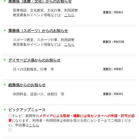
業務係（医療・文化）からのお知らせ
医事相談、文化教室、文化行事、利用調整
更新日：R8/8/1
教室募集やイベント情報などは
こちら
業務係（スポーツ）からのお知らせ
スポーツ教室、スポーツ行事、利用調整
更新日：R8/7/26
教室募集やイベント情報などは
こちら
デイサービス係からのお知らせ
日々の活動報告、行事 等
更新日：R8/8/7
総務係からのお知らせ
利用料金、送迎バス、休館日 等
更新日：R8/3/1
ピックアップニュース
〇テレビ、新聞等の
メディアによる取材・撮影には当センターへの申請・許可が必
要
になります。利用者・利用団体は依頼を受ける前にセンターまでご相談くださ
い。申請書は
こちら
〇