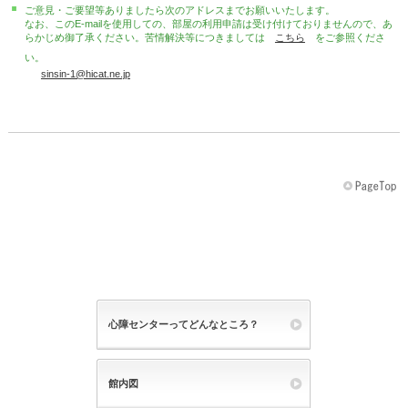
ご意見・ご要望等ありましたら次のアドレスまでお願いいたします。
なお、このE-mailを使用しての、部屋の利用申請は受け付けておりませんので、あ
らかじめ御了承ください。苦情解決等につきましては
こちら
をご参照くださ
い。
sinsin-1@hicat.ne.jp
心障センターってどんなところ？
館内図