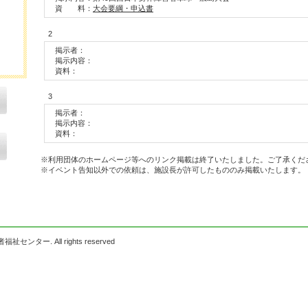
資 料：
大会要綱・申込書
2
掲示者：
掲示内容：
資料：
3
掲示者：
掲示内容：
資料：
※利用団体のホームページ等へのリンク掲載は終了いたしました。ご了承くだ
※イベント告知以外での依頼は、施設長が許可したもののみ掲載いたします。
祉センター. All rights reserved