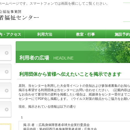
ホームページです。スマートフォンでは画面を横にしてご覧ください。
内・アクセス
利用方法
教室・行事
施設予約
利用者の広場
HEADLINE
利用団体から皆様へ伝えたいことを掲示できます
原則、当センターを利用した大会等イベントの告知および参加者募集のお知
掲示を希望する利用団体は当センターにお問い合わせください。（記載内容
なお合わせて要項等の資料を掲載したい場合は、紙媒体をセンター受付まで
センターにてPDF化し掲載します。（ウイルス対策の観点からご協力をお願
現在、掲示されている情報は以下の通り
１
掲 示 者 ：広島身体障害者卓球大会実行委員会
掲示内容：第49回西日本身体障害者卓球・広島大会