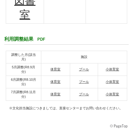
図書
室
利用調整結果
PDF
調整した月(該当
施設
月)
5月調整(R8.9月
体育室
プール
小体育室
分)
6月調整(R8.10月
体育室
プール
小体育室
分)
7月調整(R8.11月
体育室
プール
小体育室
分)
※文化担当施設につきましては、直接センターまでお問い合わせください。