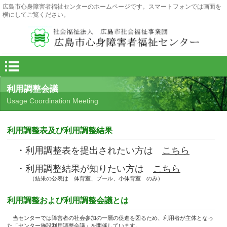
広島市心身障害者福祉センターのホームページです。スマートフォンでは画面を
横にしてご覧ください。
お問い合わせは
TEL.082-261-2333
FAX.082-261-7789
利用調整会議
Usage Coordination Meeting
利用調整表及び利用調整結果
・利用調整表を提出されたい方は
こちら
・利用調整結果が知りたい方は
こちら
（結果の公表は 体育室、プール、小体育室 のみ）
利用調整および利用調整会議とは
当センターでは障害者の社会参加の一層の促進を図るため、利用者が主体となっ
た「センター施設利用調整会議」を開催しています。