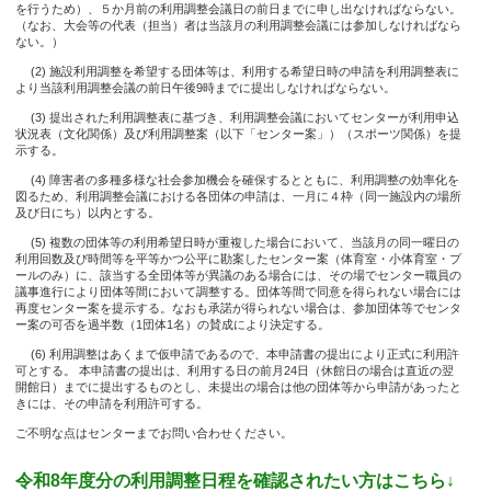
を行うため）、５か月前の利用調整会議日の前日までに申し出なければならない。
（なお、大会等の代表（担当）者は当該月の利用調整会議には参加しなければなら
ない。）
(2) 施設利用調整を希望する団体等は、利用する希望日時の申請を利用調整表に
より当該利用調整会議の前日午後9時までに提出しなければならない。
(3) 提出された利用調整表に基づき、利用調整会議においてセンターが利用申込
状況表（文化関係）及び利用調整案（以下「センター案」）（スポーツ関係）を提
示する。
(4) 障害者の多種多様な社会参加機会を確保するとともに、利用調整の効率化を
図るため、利用調整会議における各団体の申請は、一月に４枠（同一施設内の場所
及び日にち）以内とする。
(5) 複数の団体等の利用希望日時が重複した場合において、当該月の同一曜日の
利用回数及び時間等を平等かつ公平に勘案したセンター案（体育室・小体育室・プ
ールのみ）に、該当する全団体等が異議のある場合には、その場でセンター職員の
議事進行により団体等間において調整する。団体等間で同意を得られない場合には
再度センター案を提示する。なおも承諾が得られない場合は、参加団体等でセンタ
ー案の可否を過半数（1団体1名）の賛成により決定する。
(6) 利用調整はあくまで仮申請であるので、本申請書の提出により正式に利用許
可とする。 本申請書の提出は、利用する日の前月24日（休館日の場合は直近の翌
開館日）までに提出するものとし、未提出の場合は他の団体等から申請があったと
きには、その申請を利用許可する。
ご不明な点はセンターまでお問い合わせください。
令和8年度分の利用調整日程を確認されたい方はこちら↓