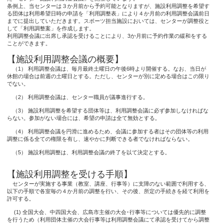
条例上、当センターは３か月前から予約可能となりますが、施設利用調整を希望す
る団体は利用希望日時の申請を「利用調整表」により４か月前の利用調整会議前日
までに提出していただきます。スポーツ担当施設においては、センターが調整役と
して「利用調整案」を作成します。
利用調整会議に出席し承認を受けることにより、3か月前に予約作業の緩和をする
ことができます。
【施設利用調整会議の概要】
（1） 利用調整会議は、毎月最終土曜日の午後6時より開催する。なお、当日が
休館の場合は前週の土曜日とする。ただし、センターが別に定める場合はこの限り
でない。
（2） 利用調整会議は、センター職員が議事進行する。
（3） 施設利用調整を希望する団体等は、利用調整会議に必ず参加しなければな
らない。参加がない場合には、希望の申請は全て無効とする。
（4） 利用調整会議を円滑に進めるため、会議に参加する者はその団体等の利用
調整に係る全ての権限を有し、速やかに判断できる者でなければならない。
（5） 施設利用調整は、利用調整会議の終了を以て決定とする。
【施設利用調整を受ける手順】
センターが実施する事業（教室、講座、行事等）に支障のない範囲で利用する、
以下の手順で各室毎の４か月前の調整を行い、その後、所定の手続きを経て利用を
許可する。
(1) 全国大会、中四国大会、広島市主催の大会･行事等については優先的に調整
を行うため（利用団体主催の大会行事等は利用調整会議にて承認を受けてから調整